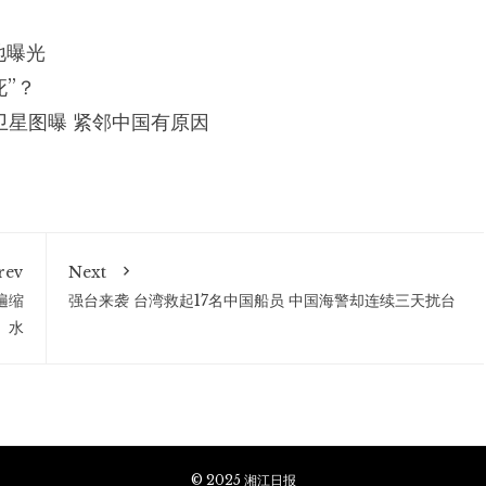
地曝光
”？
卫星图曝 紧邻中国有原因
rev
Next
遍缩
强台来袭 台湾救起17名中国船员 中国海警却连续三天扰台
水
© 2025 湘江日报