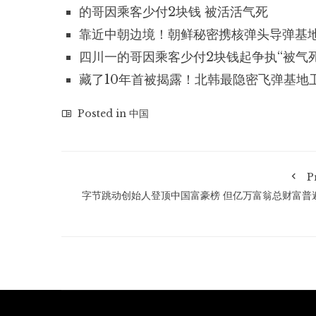
的哥因乘客少付2块钱 被活活气死
靠近中朝边境！朝鲜秘密携核弹头导弹基
四川一的哥因乘客少付2块钱起争执“被气死
藏了10年首被揭露！北韩最隐密飞弹基地
Posted in
中国
P
字节跳动创始人登顶中国富豪榜 但亿万富翁总财富普