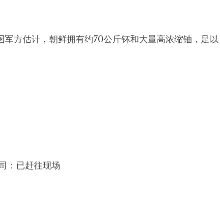
国军方估计，朝鲜拥有约70公斤钚和大量高浓缩铀，足以
公司：已赶往现场