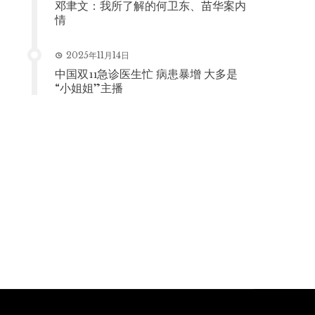
邓聿文：我所了解的何卫东、苗华案内
情
2025年11月14日
中国双11急诊医生忙 病患暴增 大多是
“小姐姐”主播