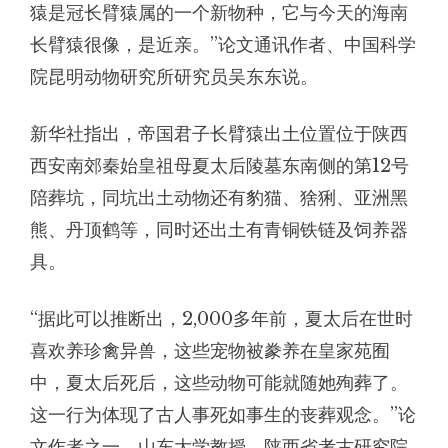
猿是冠长臂猿属的一个新物种，它与今天的海南
长臂猿很像，是近亲。”论文通讯作者、中国科学
院昆明动物研究所研究员吴东东说。
新华社指出，帝国君子长臂猿出土位置位于陕西
西安南郊秦始皇祖母夏太后陵墓东南侧的第12号
陪葬坑，同坑出土动物还有豹猫、猞猁、亚洲黑
熊、丹顶鹤等，同时还出土有青铜铁链及饲养器
具。
“据此可以推断出，2,000多年前，夏太后在世时
喜欢养珍禽异兽，这些宠物被豢养在皇家苑囿
中，夏太后死后，这些动物可能就随她殉葬了。
这一行为体现了古人事死如事生的丧葬观念。”论
文作者之一、山东大学教授、陕西省考古研究院