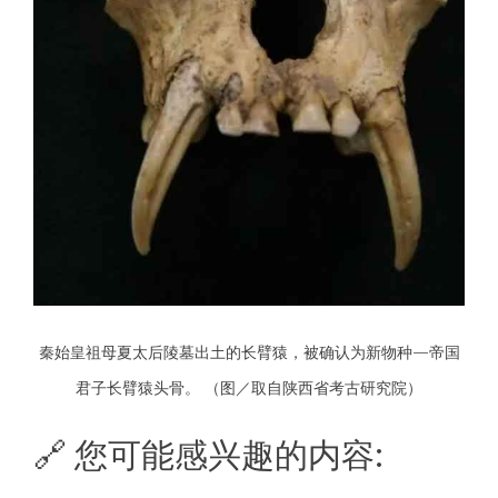
秦始皇祖母夏太后陵墓出土的长臂猿，被确认为新物种—帝国
君子长臂猿头骨。 （图／取自陕西省考古研究院）
🔗 您可能感兴趣的内容: