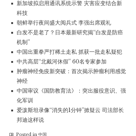
新加坡拟启用通讯系统示警 灾害应变结合新
科技
朝鲜举行夜间盛大阅兵式 李强出席观礼
白发不是老了？日本最新研究揭“白发是防癌
机制”
中国出重拳严打稀土走私 抓获一批走私疑犯
中共高层“北戴河休假” 60名专家参加
肿瘤神经免疫新突破：首次揭示肿瘤利用感觉
神经
中国审议《国防教育法》：突出服役意识、强
化军训
爱泼斯坦录像“消失的1分钟”掀疑云 司法部长
邦迪这样说
Posted in
中国