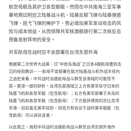
航空母舰及其护卫各型舰艇，然而在中共南海三亚军事
基地周边附近之陆基战斗机、陆基反舰飞弹与陆基弹道
飞弹、巡弋飞弹的掩护下，势必增加美军发动攻击的风
险与成本效益，从而保障共军核潜舰遂行第二次核反击
预备发射阵地的安全。
共军航母在战时应不会部署在台湾东部外海
根据第二次世界大战美、日“中途岛海战”之日本4艘航母遭到击
沉的经验教训——航母不宜部署在敌方陆基战斗机作战半径内
之战史来看，中共战时派遣航母战斗群至该海域的可能性不
高。更深一层的研析，台湾东部海域之上方有美军驻守日本的
陆基飞机和各型军舰（包含航母）；右方有美军部署于关岛的
陆基飞机和各型军舰（包含航母）；下方是菲律宾的苏比克湾
军港，目前虽无美军驻防，但双方有协议于战时美军舰艇（包
含航母）可以进驻该港。
以此观之，倘若中共战时派遣航母战斗群至台湾东部外海作