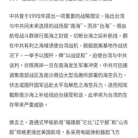
中共曾于1992年提出一项重要的战略理论，指出台湾
与中共间未来选择的战场是“南海”，而非“台海”，借由
航母战斗群遂行南海之封锁，切断台海之运补航线，期
在中共有利之海域诱使台湾战机、舰艇脱离基地作战状
况下，一举予以围歼，俾“以战促和”，迫使台湾与中共
谈判。亦既两岸一旦在南海发生军事冲突，中共可迅速
调集南部战区及南沙周边大型岛礁所部署的海空兵力，
伏击或围歼国军远赴太平岛解危之海空兵力，进而彻底
截断南沙海上补给线迫台接受和谈，此举将为台湾的生
存带来严重威胁。
换言之，直通式甲板航母“福建舰”它比“辽宁舰”和“山东
舰”规格更接近美国航母，系采用电磁弹射器起飞方