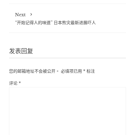
Next
“开始记得人的味道” 日本熊灾最新进展吓人
发表回复
您的邮箱地址不会被公开。
必填项已用
*
标注
评论
*