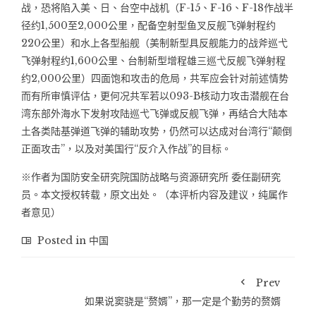
战，恐将陷入美、日、台空中战机（F-15、F-16、F-18作战半
径约1,500至2,000公里，配备空射型鱼叉反舰飞弹射程约
220公里）和水上各型船舰（美制新型具反舰能力的战斧巡弋
飞弹射程约1,600公里、台制新型增程雄三巡弋反舰飞弹射程
约2,000公里）四面饱和攻击的危局，共军应会针对前述情势
而有所审慎评估，更何况共军若以093-B核动力攻击潜舰在台
湾东部外海水下发射攻陆巡弋飞弹或反舰飞弹，再结合大陆本
土各类陆基弹道飞弹的辅助攻势，仍然可以达成对台湾行“颠倒
正面攻击”，以及对美国行“反介入作战”的目标。
※作者为国防安全研究院国防战略与资源研究所 委任副研究
员。本文授权转载，原文出处。（本评析内容及建议，纯属作
者意见）
Posted in
中国
Prev
如果说窦骁是“赘婿”，那一定是个勤劳的赘婿