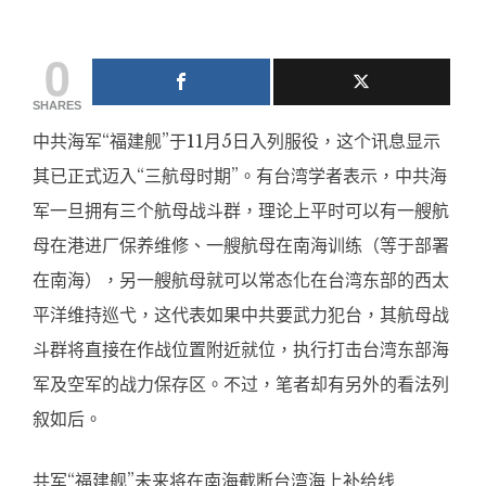
0
SHARES
中共海军“福建舰”于11月5日入列服役，这个讯息显示
其已正式迈入“三航母时期”。有台湾学者表示，中共海
军一旦拥有三个航母战斗群，理论上平时可以有一艘航
母在港进厂保养维修、一艘航母在南海训练（等于部署
在南海），另一艘航母就可以常态化在台湾东部的西太
平洋维持巡弋，这代表如果中共要武力犯台，其航母战
斗群将直接在作战位置附近就位，执行打击台湾东部海
军及空军的战力保存区。不过，笔者却有另外的看法列
叙如后。
共军“福建舰”未来将在南海截断台湾海上补给线