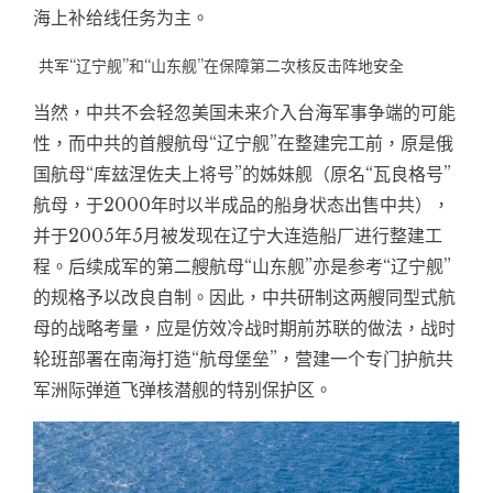
海上补给线任务为主。
共军“辽宁舰”和“山东舰”在保障第二次核反击阵地安全
当然，中共不会轻忽美国未来介入台海军事争端的可能
性，而中共的首艘航母“辽宁舰”在整建完工前，原是俄
国航母“库玆涅佐夫上将号”的姊妹舰（原名“瓦良格号”
航母，于2000年时以半成品的船身状态出售中共），
并于2005年5月被发现在辽宁大连造船厂进行整建工
程。后续成军的第二艘航母“山东舰”亦是参考“辽宁舰”
的规格予以改良自制。因此，中共研制这两艘同型式航
母的战略考量，应是仿效冷战时期前苏联的做法，战时
轮班部署在南海打造“航母堡垒”，营建一个专门护航共
军洲际弹道飞弹核潜舰的特别保护区。