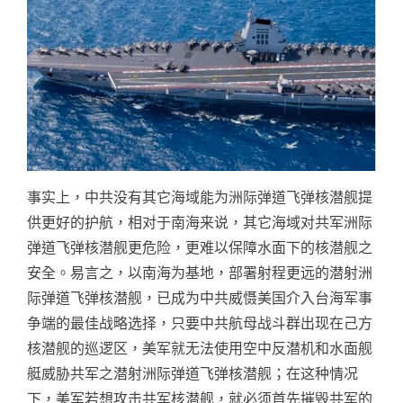
事实上，中共没有其它海域能为洲际弹道飞弹核潜舰提
供更好的护航，相对于南海来说，其它海域对共军洲际
弹道飞弹核潜舰更危险，更难以保障水面下的核潜舰之
安全。易言之，以南海为基地，部署射程更远的潜射洲
际弹道飞弹核潜舰，已成为中共威慑美国介入台海军事
争端的最佳战略选择，只要中共航母战斗群出现在己方
核潜舰的巡逻区，美军就无法使用空中反潜机和水面舰
艇威胁共军之潜射洲际弹道飞弹核潜舰；在这种情况
下，美军若想攻击共军核潜舰，就必须首先摧毁共军的