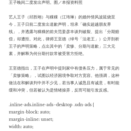
王子晚间二度发出声明。图／本报资料照
艺人王子（邱胜翊）与粿粿（江玮琳）的婚外情风波延烧至
今，王子日前二度发出道歉声明，坦承「确实超越朋友界
线」，并透露与粿粿的前夫范姜彦丰谈判破裂、提出「分期赔
偿」却遭拒。对此，律师王至德（绰号「法老王」）公开剖析
王子的声明策略，点出其中的「卖惨、分期与道歉」三大元
素，并解释为何分期付款常被受害方拒绝。
王至德指出，王子在声明中提到家中有债务压力，属于常见的
「卖惨策略」，试图以经济困境争取对方宽容。他强调，这种
做法在和解谈判中并不少见，若当事人诚恳且有诚意，有时能
缓和冲突，但若被认为是情绪操弄，反而可能引发反感。
.inline-ads.inline-ads–desktop .udn-ads {
margin-block: auto;
margin-inline: unset;
width: auto;