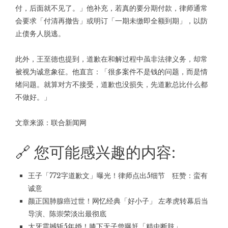
付，后面就不见了。」他补充，若真的要分期付款，律师通常
会要求「付清再撤告」或明订「一期未缴即全额到期」，以防
止债务人脱逃。
此外，王至德也提到，道歉在和解过程中虽非法律义务，却常
被视为诚意象征。他直言：「很多案件不是钱的问题，而是情
绪问题。就算对方不接受，道歉也没损失，先道歉总比什么都
不做好。」
文章来源：
联合新闻网
🔗 您可能感兴趣的内容:
王子「772字道歉文」曝光！律师点出5细节 狂赞：蛮有
诚意
颜正国肺腺癌过世！网忆经典「好小子」 左孝虎转幕后当
导演、陈崇荣淡出最彻底
大牙震撼斩5年婚！膝下无子曾曝尪「精虫断肢」