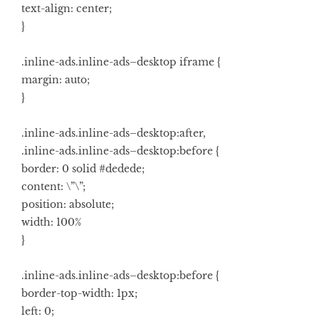
text-align: center;
}
.inline-ads.inline-ads–desktop iframe {
margin: auto;
}
.inline-ads.inline-ads–desktop:after,
.inline-ads.inline-ads–desktop:before {
border: 0 solid #dedede;
content: \”\”;
position: absolute;
width: 100%
}
.inline-ads.inline-ads–desktop:before {
border-top-width: 1px;
left: 0;