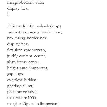
margin-bottom: auto;
display: flex;
}
.inline-ads.inline-ads–desktop {
-webkit-box-sizing: border-box;
box-sizing: border-box;
display: flex;
flex-flow: row nowrap;
justify-content: center;
align-items: center;
height: auto !important;
gap: 10px;
overflow: hidden;
padding: 20px;
position: relative;
max-width: 100%;
margin: 40px auto !important;