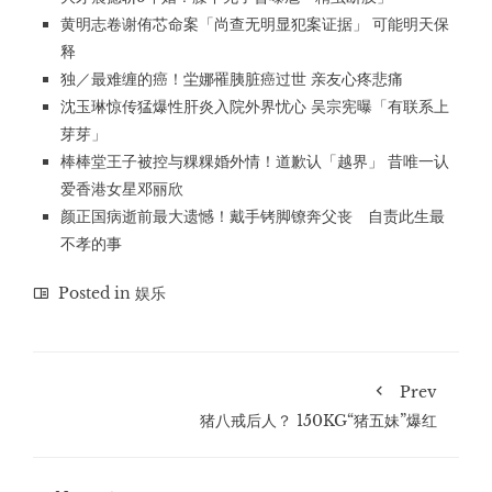
黄明志卷谢侑芯命案「尚查无明显犯案证据」 可能明天保
释
独／最难缠的癌！坣娜罹胰脏癌过世 亲友心疼悲痛
沈玉琳惊传猛爆性肝炎入院外界忧心 吴宗宪曝「有联系上
芽芽」
棒棒堂王子被控与粿粿婚外情！道歉认「越界」 昔唯一认
爱香港女星邓丽欣
颜正国病逝前最大遗憾！戴手铐脚镣奔父丧 自责此生最
不孝的事
Posted in
娱乐
Prev
猪八戒后人？ 150KG“猪五妹”爆红