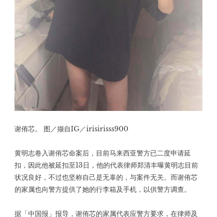
谢侑芯。 图／撷自IG／irisirisss900
黄明志卷入谢侑芯命案后，目前马来西亚警方已二度申请延
扣，因此他被延扣至13日，他的代表律师郑清丰曝黄明志目前
状况良好，不过也坚称自己是无辜的，与案件无关。而谢侑芯
的家属也向警方提供了她的行李箱及手机，以供警方调查。
据「中国报」报导，谢侑芯的家属代表应警方要求，在律师及