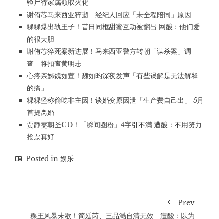
验尸待家属领取火化
谢侑芯马来西亚猝逝 经纪人回应「未全程陪同」原因
粿粿爆出轨王子！昔日同框甜蜜互动被翻出 网酸：他们爱
的很大胆
谢侑芯猝死案新进展！马来西亚警方转朝「谋杀案」调
查 将扣查黄明志
心疼亲姊魏如萱！魏如昀深夜发声「有些误解是无法解释
的痛」
粿粿坚称偷吃非主因！谈婚变原因泄「生产费自己出」 5月
首提离婚
贾静雯朝圣GD！「瞬间圈粉」4字引不满 遭酸：不用努力
抢票真好
Posted in
娱乐
Prev
粿王风暴未歇！简廷芮、王品澔自清无效 遭酸：以为