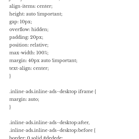
align-items: center;
height: auto !important;
gap: 10px;
overflow: hidden;
padding: 20px;
position: relative;
max-width: 100%;
margin: 40px auto !important;
text-align: center;
}
.inline-ads.inline-ads–desktop iframe {
margin: auto;
}
.inline-ads.inline-ads–desktop:after,
.inline-ads.inline-ads–desktop:before {
border: 0 solid #dedede;