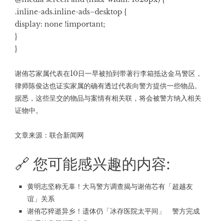
.inline-ads.inline-ads–desktop {
display: none !important;
}
}
谢侑芯家属代表在10日一早被拍到带著行李箱抵达金马警区，
律师陈俊达也证实家属的确有透过代表向警方提供一些物品。
据悉，这些呈交的物品与案情有相关联，将会被警方纳入相关
证物中。
文章来源：
联合新闻网
🔗 您可能感兴趣的内容:
黄明志坚称无辜！大马警方调查揭与谢侑芯有「超越友
谊」关系
谢侑芯猝逝异乡！遗体仍「冰存医院太平间」 警方完成