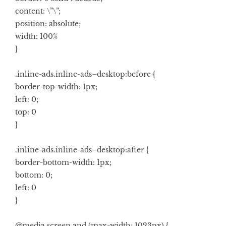
content: \”\”;
position: absolute;
width: 100%
}
.inline-ads.inline-ads–desktop:before {
border-top-width: 1px;
left: 0;
top: 0
}
.inline-ads.inline-ads–desktop:after {
border-bottom-width: 1px;
bottom: 0;
left: 0
}
@media screen and (max-width: 1023px) {