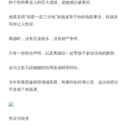
的个性和事业上的巨大成就，使她难以被掌控。
他甚至用“你那一亩三分地”来描述章子怡的电影事业，轻描淡
写得让人惊讶。
离婚时，没有互泼脏水，没有财产争夺。
只有一份联合声明，以及离婚后一起带孩子参加活动的默契。
这与之前几段婚姻的结局形成鲜明对比。
当年和葛荟婕闹得满城风雨，和康作如对簿公堂，这次却把分
手变成了体面课。
争议与转变