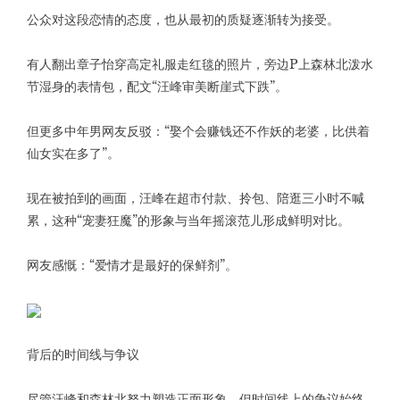
公众对这段恋情的态度，也从最初的质疑逐渐转为接受。
有人翻出章子怡穿高定礼服走红毯的照片，旁边P上森林北泼水
节湿身的表情包，配文“汪峰审美断崖式下跌”。
但更多中年男网友反驳：“娶个会赚钱还不作妖的老婆，比供着
仙女实在多了”。
现在被拍到的画面，汪峰在超市付款、拎包、陪逛三小时不喊
累，这种“宠妻狂魔”的形象与当年摇滚范儿形成鲜明对比。
网友感慨：“爱情才是最好的保鲜剂”。
背后的时间线与争议
尽管汪峰和森林北努力塑造正面形象，但时间线上的争议始终