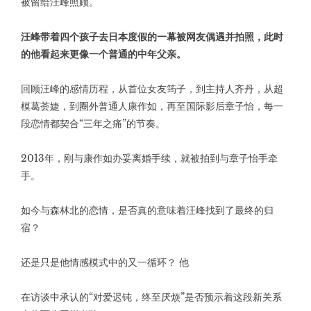
被留给汪峰照顾。
汪峰带着四个孩子去日本度假的一幕被网友偶遇并拍照，此时
的他看起来更像一个普通的中年父亲。
回顾汪峰的感情历程，从首位女友筠子，到主持人齐丹，从超
模葛荟婕，到圈外普通人康作如，再至国际影后章子怡，每一
段恋情都契合“三年之痛”的节奏。
2013年，刚与康作如办妥离婚手续，就被拍到与章子怡手牵
手。
如今与森林北的恋情，是否真的意味着汪峰找到了最终的归
宿？
还是只是他情感模式中的又一循环？ 他
在访谈中承认的“对爱迟钝，终至厌烦”是否预示着这段新关系