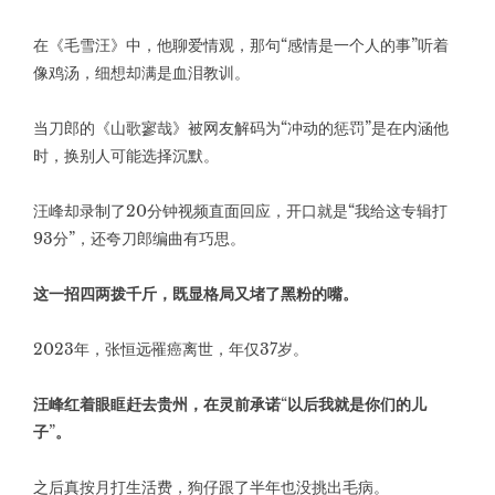
在《毛雪汪》中，他聊爱情观，那句“感情是一个人的事”听着
像鸡汤，细想却满是血泪教训。
当刀郎的《山歌寥哉》被网友解码为“冲动的惩罚”是在内涵他
时，换别人可能选择沉默。
汪峰却录制了20分钟视频直面回应，开口就是“我给这专辑打
93分”，还夸刀郎编曲有巧思。
这一招四两拨千斤，既显格局又堵了黑粉的嘴。
2023年，张恒远罹癌离世，年仅37岁。
汪峰红着眼眶赶去贵州，在灵前承诺“以后我就是你们的儿
子”。
之后真按月打生活费，狗仔跟了半年也没挑出毛病。