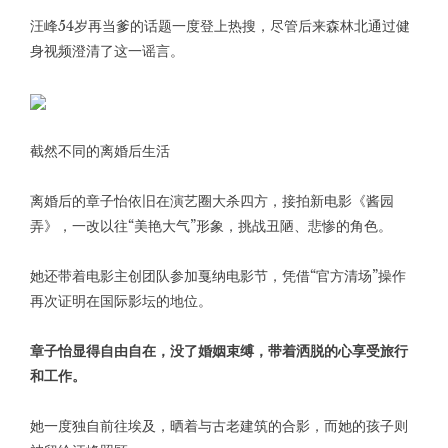
汪峰54岁再当爹的话题一度登上热搜，尽管后来森林北通过健
身视频澄清了这一谣言。
截然不同的离婚后生活
离婚后的章子怡依旧在演艺圈大杀四方，接拍新电影《酱园
弄》，一改以往“美艳大气”形象，挑战丑陋、悲惨的角色。
她还带着电影主创团队参加戛纳电影节，凭借“官方清场”操作
再次证明在国际影坛的地位。
章子怡显得自由自在，没了婚姻束缚，带着洒脱的心享受旅行
和工作。
她一度独自前往埃及，晒着与古老建筑的合影，而她的孩子则