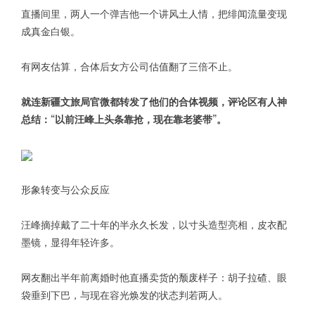
直播间里，两人一个弹吉他一个讲风土人情，把绯闻流量变现
成真金白银。
有网友估算，合体后女方公司估值翻了三倍不止。
就连新疆文旅局官微都转发了他们的合体视频，评论区有人神
总结：“以前汪峰上头条靠抢，现在靠老婆带”。
形象转变与公众反应
汪峰摘掉戴了二十年的半永久长发，以寸头造型亮相，皮衣配
墨镜，显得年轻许多。
网友翻出半年前离婚时他直播卖货的颓废样子：胡子拉碴、眼
袋垂到下巴，与现在容光焕发的状态判若两人。