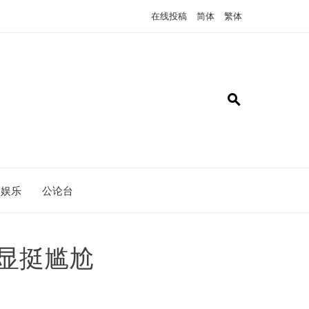
在线投稿
简体
繁体
娱乐
公论台
显挺尴尬