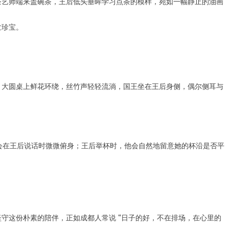
茶艺师端来盖碗茶，王后低头垂眸学习点茶的模样，宛如一幅静止的油画
世珍宝。
。大圆桌上鲜花环绕，丝竹声轻轻流淌，国王坐在王后身侧，偶尔侧耳与
却会在王后说话时微微俯身；王后举杯时，他会自然地留意她的杯沿是否平
守这份朴素的陪伴，正如成都人常说 “日子的好，不在排场，在心里的