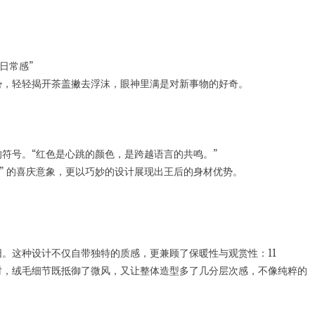
日常感”
势，轻轻揭开茶盖撇去浮沫，眼神里满是对新事物的好奇。
符号。“红色是心跳的颜色，是跨越语言的共鸣。”
” 的喜庆意象，更以巧妙的设计展现出王后的身材优势。
。这种设计不仅自带独特的质感，更兼顾了保暖性与观赏性：11
时，绒毛细节既抵御了微风，又让整体造型多了几分层次感，不像纯粹的