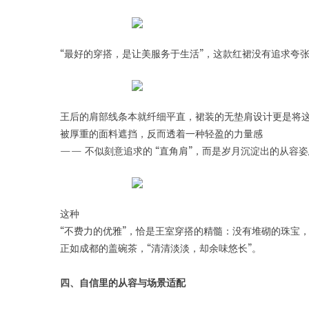
“最好的穿搭，是让美服务于生活”，这款红裙没有追求夸
王后的肩部线条本就纤细平直，裙装的无垫肩设计更是将
被厚重的面料遮挡，反而透着一种轻盈的力量感
—— 不似刻意追求的 “直角肩”，而是岁月沉淀出的从容
这种
“不费力的优雅”，恰是王室穿搭的精髓：没有堆砌的珠宝
正如成都的盖碗茶，“清清淡淡，却余味悠长”。
四、自信里的从容与场景适配