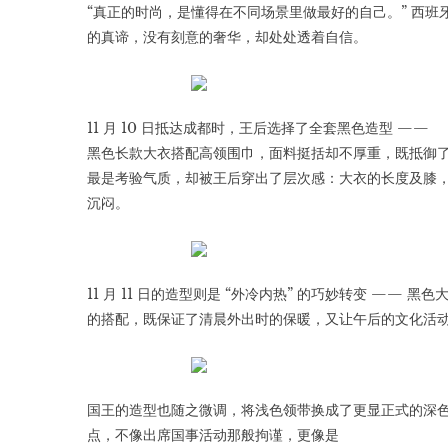
“真正的时尚，是懂得在不同场景里做最好的自己。” 西班
的真谛，没有刻意的奢华，却处处透着自信。
11 月 10 日抵达成都时，王后选择了全套黑色造型 ——
黑色长款大衣搭配高领围巾，面料挺括却不厚重，既抵御了
最是考验气质，却被王后穿出了层次感：大衣的长度及膝
沉闷。
11 月 11 日的造型则是 “外冷内热” 的巧妙转变 ——
的搭配，既保证了清晨外出时的保暖，又让午后的文化活动多
国王的造型也随之微调，将浅色领带换成了更显正式的深
点，不像出席国事活动那般拘谨，更像是