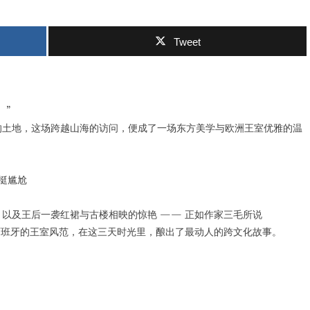
Tweet
。”
的土地，这场跨越山海的访问，便成了一场东方美学与欧洲王室优雅的温
以及王后一袭红裙与古楼相映的惊艳 —— 正如作家三毛所说
西班牙的王室风范，在这三天时光里，酿出了最动人的跨文化故事。