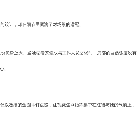
张的设计，却在细节里藏满了对场景的适配。
这份优势放大。当她端着茶盏或与工作人员交谈时，肩部的自然弧度没有
姿态。
，仅以极细的金圈耳钉点缀，让视觉焦点始终集中在红裙与她的气质上，