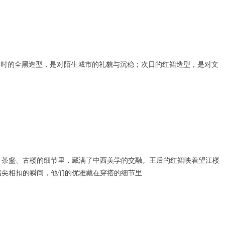
达时的全黑造型，是对陌生城市的礼貌与沉稳；次日的红裙造型，是对文
、茶盏、古楼的细节里，藏满了中西美学的交融。王后的红裙映着望江楼
指尖相扣的瞬间，他们的优雅藏在穿搭的细节里
。