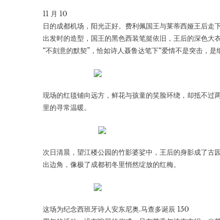
11 月 10
日的成都机场，阳光正好。费利佩国王与莱蒂西娅王后走
出发时的造型，国王的黑色西装笔挺依旧，王后的深色大
“不刻意的默契”，恰如诗人聂鲁达笔下“爱情不是突击，是
现场的红毯铺向远方，鲜花与孩童的笑脸环绕，却抵不过
里的寻常温暖。
次日清晨，望江楼公园的竹影婆娑中，王后的身影成了古
出边角，像极了成都初冬里悄然绽放的红梅。
这场为纪念西班牙诗人安东尼奥.马查多诞辰 150