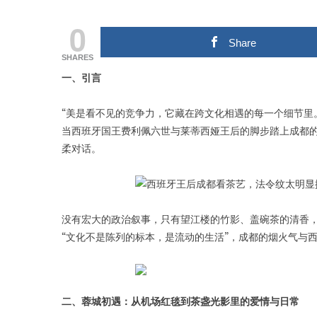
0
Share
SHARES
一、引言
“美是看不见的竞争力，它藏在跨文化相遇的每一个细节里
当西班牙国王费利佩六世与莱蒂西娅王后的脚步踏上成都
柔对话。
没有宏大的政治叙事，只有望江楼的竹影、盖碗茶的清香，
“文化不是陈列的标本，是流动的生活”，成都的烟火气与
二、蓉城初遇：从机场红毯到茶盏光影里的爱情与日常