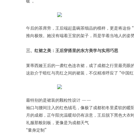
暖”。
午后的茶席旁，王后端起盖碗茶细品的模样，更是将这份 “
推向极致。她没有端着王室的架子，而是学着当地人的姿
三、红裙之美：王后穿搭里的东方美学与实用巧思
莱蒂西娅王后的一袭红色连衣裙，成了成都之行里最亮眼的
这款介于暗红与亮红之间的裙装，不仅精准呼应了 “中国红
最特别的是裙装的颗粒性设计 ——
袖口与腰间注入的红色绒毛，像极了成都初冬里柔软的暖阳
月的成都，正午阳光温暖却仍有凉意，王后脱下黑色大衣
礼服那般刻板，更像是为成都天气
“量身定制”