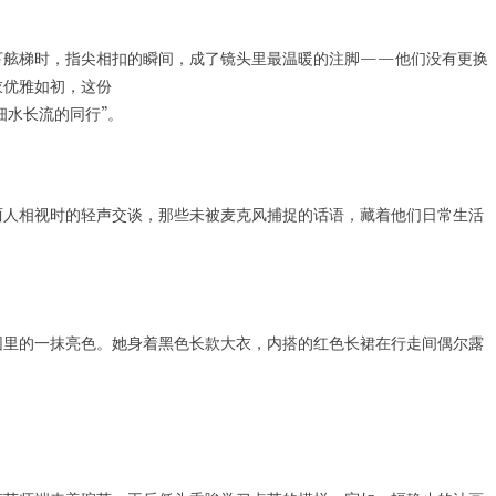
下舷梯时，指尖相扣的瞬间，成了镜头里最温暖的注脚——他们没有更换
衣优雅如初，这份
细水长流的同行”。
两人相视时的轻声交谈，那些未被麦克风捕捉的话语，藏着他们日常生活
园里的一抹亮色。她身着黑色长款大衣，内搭的红色长裙在行走间偶尔露