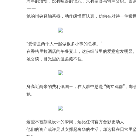
周年的活动，没有喧嚣的仪式，只有茶香与诗声交织。当
——
她的指尖轻触茶盏，动作缓慢而认真，仿佛在对待一件稀
“爱情是两个人一起做很多小事的总和。”
在香格里拉酒店的午餐宴上，这份细节里的爱意愈发明显
她交谈，目光里的温柔藏不住。
身高近两米的费利佩国王，在人群中总是 “鹤立鸡群”，
稳。
这些不被刻意设计的瞬间，远比任何官方合影更动人 ——
他们的资产或许足以支撑起奢华的生活，却选择在日常里坚