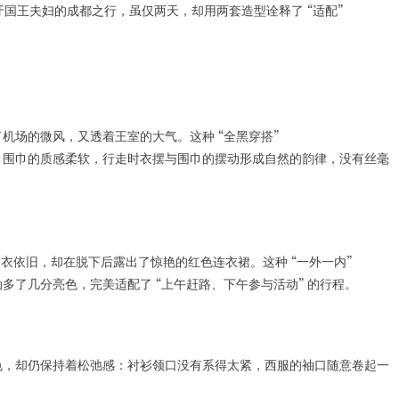
牙国王夫妇的成都之行，虽仅两天，却用两套造型诠释了 “适配”
机场的微风，又透着王室的大气。这种 “全黑穿搭”
，围巾的质感柔软，行走时衣摆与围巾的摆动形成自然的韵律，没有丝毫
 黑色大衣依旧，却在脱下后露出了惊艳的红色连衣裙。这种 “一外一内”
了几分亮色，完美适配了 “上午赶路、下午参与活动” 的行程。
色，却仍保持着松弛感：衬衫领口没有系得太紧，西服的袖口随意卷起一