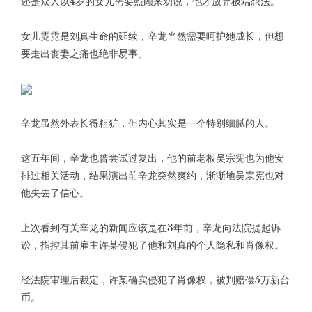
还是众人以4岁的女儿需要照顾来劝说，他才放弃极端想法。
女儿霓霓是刘真生命的延续，辛龙当然需要呵护她成长，但想
要走出丧妻之痛也绝非易事。
辛龙虽然外表长得粗犷，但内心其实是一个特别细腻的人。
这五年间，辛龙也曾尝试过复出，他的前老板吴宗宪也为他安
排过相关活动，结果演出前辛龙突然爽约，渐渐地吴宗宪也对
他失去了信心。
上次看到有关辛龙的新闻应该是在3年前，辛龙向法院提起诉
讼，指控其前雇主许某侵犯了他和刘真的个人隐私和肖像权。
经法院审理后裁定，许某确实侵犯了肖像权，被判赔偿5万新台
币。