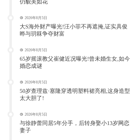
仍貌美如花
2026年8月5日
大S海外财产曝光!汪小菲不再遮掩,证实具俊
晔与玥箖争夺财富
2026年8月5日
65岁摇滚教父崔健近况曝光!曾未婚生女,如今
婚恋成谜
2026年8月5日
50岁查理兹·塞隆穿透明塑料裙亮相,这身造型
太大胆了!
2026年8月5日
与徐静蕾同居5年分手，后转身娶小13岁网恋
妻子