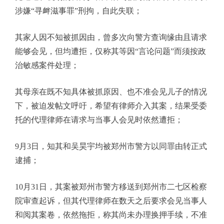
涉嫌“寻衅滋事罪”刑拘，自此失联；
其家人因不知被抓因由，曾多次向警方查询缘由且请求
能够会见，但均遭拒，仅称其等因“言论问题”而须按政
治敏感案件处理；
其母亲在既不知具体被抓原因、也不准会见儿子的情况
下，被迫发帖文呼吁，希望有律师介入其案，结果受委
托的代理律师在请求与当事人会见时依然遭拒；
9
月
3
日，知其和吴昊宇均被郑州市警方以同罪由转正式
逮捕；
10
月
31
日，其案被郑州市警方移送到郑州市二七区检察
院审查起诉，但其代理律师在数天之后要求会见当事人
和阅其案卷，依然拖拒，称其尚未办理换押手续，不准