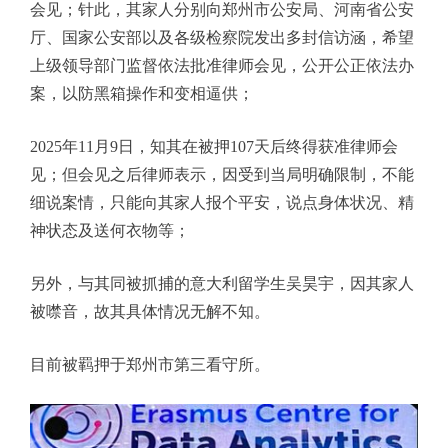
会见；针此，其家人分别向郑州市公安局、河南省公安
厅、国家公安部以及各级检察院发出多封信访涵，希望
上级领导部门监督依法批准律师会见，公开公正依法办
案，以防黑箱操作和变相逼供；
2025
年
11
月
9
日，知其在被押
107
天后终得获准律师会
见；但会见之后律师表示，因受到当局明确限制，不能
细说案情，只能向其家人报个平安，说点身体状况、精
神状态及送何衣物等；
另外，与其同被抓捕的意大利留学生吴昊宇，因其家人
被噤音，故其具体情况无解不知。
目前被羁押于郑州市第三看守所。