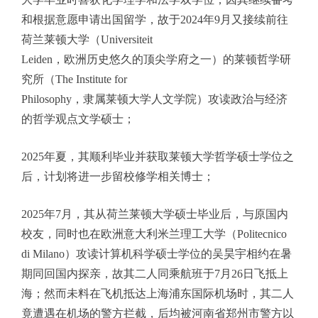
和根据意愿申请出国留学，故于
2024
年
9
月又接续前往
荷兰莱顿大学（
Universiteit
Leiden
，欧洲历史悠久的顶尖学府之一）的莱顿哲学研
究所（
The Institute for
Philosophy
，隶属莱顿大学人文学院）攻读政治与经济
的哲学观点文学硕士；
2025
年夏，其顺利毕业并获取莱顿大学哲学硕士学位之
后，计划将进一步留校修学相关博士；
2025
年
7
月，其从荷兰莱顿大学硕士毕业后，与原国内
校友，同时也在欧洲意大利米兰理工大学（
Politecnico
di Milano
）攻读计算机科学硕士学位的吴昊宇相约在暑
期同回国内探亲，故其二人同乘航班于
7
月
26
日飞抵上
海；然而未料在飞机抵达上海浦东国际机场时，其二人
竟遭遇在机场的警方拦截，后均被河南省郑州市警方以