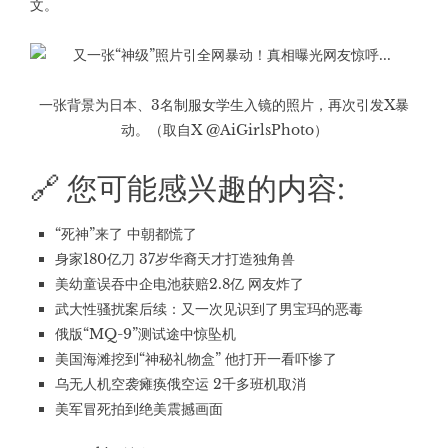
文。
一张背景为日本、3名制服女学生入镜的照片，再次引发X暴
动。（取自X @AiGirlsPhoto）
🔗 您可能感兴趣的内容:
“死神”来了 中朝都慌了
身家180亿刀 37岁华裔天才打造独角兽
美幼童误吞中企电池获赔2.8亿 网友炸了
武大性骚扰案后续：又一次见识到了男宝玛的恶毒
俄版“MQ-9”测试途中惊坠机
美国海滩挖到“神秘礼物盒” 他打开一看吓惨了
乌无人机空袭瘫痪俄空运 2千多班机取消
美军冒死拍到绝美震撼画面