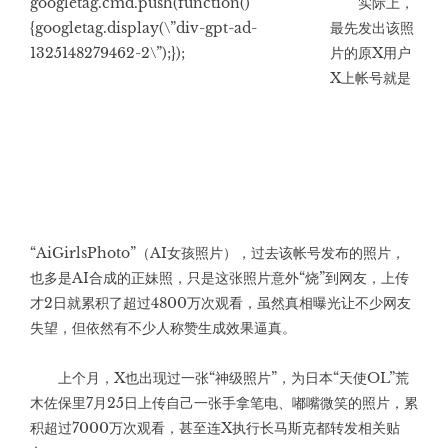
googletag.cmd.push(function()
实际上，
{googletag.display(\”div-gpt-ad-
最先发出该照
1325148279462-2\”);});
片的原X用户
X上帐号就是
“AiGirlsPhoto”（AI女孩照片），过去该帐号发布的照片，
也多是AI合成的正妹照，只是这张照片意外“烧”到网友，上传
才2日就累积了超过4800万次观看，虽然真相曝光让不少网友
失望，但依然有不少人称赞生成效果逼真。
上个月，X也出现过一张“神级照片”，为日本“天使OL”荒
木佐保里7月25日上传自己一张手拿笔电、嘟嘴微笑的照片，累
积超过7000万次观看，甚至连X执行长马斯克都转发相关贴