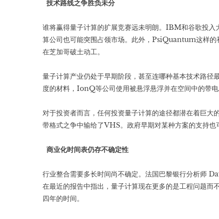
技术路线之争胜负未分
谁将赢得量子计算的扩展竞赛远未明朗。IBM和谷歌投入
算公司也可能突围占领市场。此外，PsiQuantum这
在芝加哥破土动工。
量子计算产业仍处于早期阶段，甚至连哪种基本技术路径最
度的材料，IonQ等公司使用被悬浮悬浮并在空间中的带电粒
对于投资者而言，任何投资量子计算的途径都潜在着巨大的
带格式之争中输给了VHS。政府早期对某种方案的支持也
商业化时间表仍存不确定性
行业整合需要多长时间尚不确定。法国巴黎银行分析师 David
在最近的报告中指出，量子计算现在更多的是工程问题而
四年的时间。