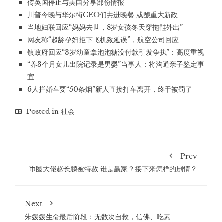
传英国停止与美国分享部份情报
川普今晚与华尔街CEO们共进晚餐 或酿重大新政
当地妇联回应“妈妈去世，8岁女孩冬天穿拖鞋外出”
网友称“超龄孕妇拒下飞机致延误”，航空公司回应
镇政府回应“3岁幼童拿泡泡糖没付款引发争执”：高度重视
“养3个月女儿出院记录是男婴”当事人：将沟通亲子鉴定事
宜
6人拦婚车要“50条烟”新人直接打车离开，终于被罚了
Posted in
社会
Prev
币圈大佬赵长鹏被特赦 谁是赢家？接下来怎样的剧情？
Next
朱媛媛生命最后阶段：无数次自救，信佛、吃素