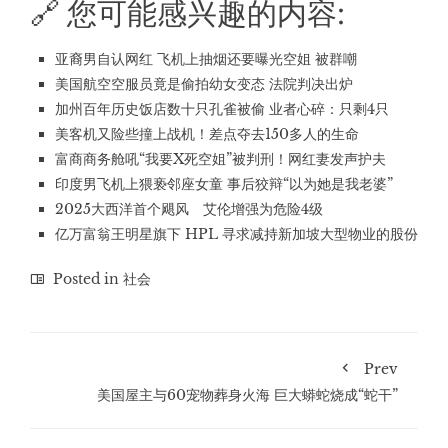
🔗 您可能感兴趣的内容:
亚裔男自认网红 飞机上抽烟还要曝光空姐 被群嘲
美国航空空服员竟是偷拍幼女变态 法院判决出炉
加州百年历史饭店数十只孔雀被偷 业者心碎：只剩4只
美客机又险些撞上战机！差点夺去150多人的生命
富商商务舱吼“我要X死空姐”被判刑！网红妻发声护夫
印度男飞机上猥亵邻座女童 事后狡辩“以为她是我老婆”
2025大西洋首个飓风 艾伦增强为危险4级
亿万富翁王明星旗下 HPL 寻求减持新加坡大型物业的股份
Posted in
社会
Prev
美国屋主与60宠物葬身火海 巨大蟒蛇烧成“蛇干”