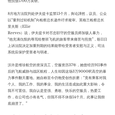
他负债1700万英镑。
8月地方法院判处伊夫提卡监禁15个月，舆论譁然，议员、公众
以“量刑过轻机制”向检察总长递件吁求複审。英格兰检察总长
里夫斯（Ellie
Reeves）说，伊夫提卡对尽忠职守的空服员师加骇人暴力，
“他充满仇恨的辱骂给整班飞机的旅客带来痛苦与煎熬”，盼11日
上诉法院决定加重刑期的结果能带给受害者安慰与正义，司法
系统应保护受害者与弱者。
沃许是维珍航空的资深员工，空服资历37年，她曾经历911事件
后的飞航威胁与战区航程，人生却因这场3万9000呎高空的暴
力事件翻天覆地。她自称至今仍饱受创伤折磨：“竟有乘客对我
个人、我的工作、我的事业、我的生活造成如此重大影响，令
我不可置信。我自认是坚强、勇敢、快乐的空服员，热爱工
作，在公司也小有名气，但我不得不休假14个月。此事让我彻
底崩溃了。”