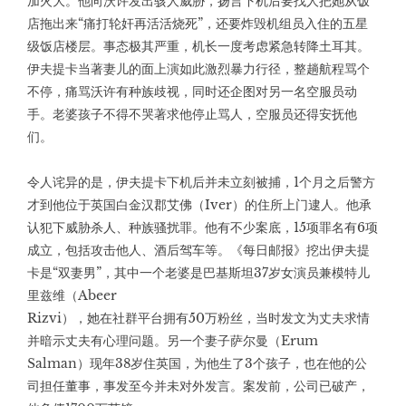
加火大。他向沃许发出骇人威胁，扬言下机后要找人把她从饭
店拖出来“痛打轮奸再活活烧死”，还要炸毁机组员入住的五星
级饭店楼层。事态极其严重，机长一度考虑紧急转降土耳其。
伊夫提卡当著妻儿的面上演如此激烈暴力行径，整趟航程骂个
不停，痛骂沃许有种族歧视，同时还企图对另一名空服员动
手。老婆孩子不得不哭著求他停止骂人，空服员还得安抚他
们。
令人诧异的是，伊夫提卡下机后并未立刻被捕，1个月之后警方
才到他位于英国白金汉郡艾佛（Iver）的住所上门逮人。他承
认犯下威胁杀人、种族骚扰罪。他有不少案底，15项罪名有6项
成立，包括攻击他人、酒后驾车等。《每日邮报》挖出伊夫提
卡是“双妻男”，其中一个老婆是巴基斯坦37岁女演员兼模特儿
里兹维（Abeer
Rizvi），她在社群平台拥有50万粉丝，当时发文为丈夫求情
并暗示丈夫有心理问题。另一个妻子萨尔曼（Erum
Salman）现年38岁住英国，为他生了3个孩子，也在他的公
司担任董事，事发至今并未对外发言。案发前，公司已破产，