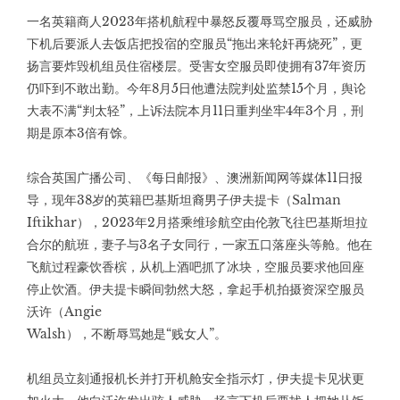
一名英籍商人2023年搭机航程中暴怒反覆辱骂空服员，还威胁
下机后要派人去饭店把投宿的空服员“拖出来轮奸再烧死”，更
扬言要炸毁机组员住宿楼层。受害女空服员即使拥有37年资历
仍吓到不敢出勤。今年8月5日他遭法院判处监禁15个月，舆论
大表不满“判太轻”，上诉法院本月11日重判坐牢4年3个月，刑
期是原本3倍有馀。
综合英国广播公司、《每日邮报》、澳洲新闻网等媒体11日报
导，现年38岁的英籍巴基斯坦裔男子伊夫提卡（Salman
Iftikhar），2023年2月搭乘维珍航空由伦敦飞往巴基斯坦拉
合尔的航班，妻子与3名子女同行，一家五口落座头等舱。他在
飞航过程豪饮香槟，从机上酒吧抓了冰块，空服员要求他回座
停止饮酒。伊夫提卡瞬间勃然大怒，拿起手机拍摄资深空服员
沃许（Angie
Walsh），不断辱骂她是“贱女人”。
机组员立刻通报机长并打开机舱安全指示灯，伊夫提卡见状更