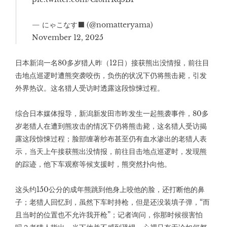
— にゃこなす‍⬛ (@nomatteryama)
November 12, 2025
日本新潟一名80多岁猎人昨（12日）接获熊出没情报，前往目
击地点巡逻时遭熊突袭咬伤，负伤的状况下仍将熊击毙，引发
外界热议。这名猎人受访时透露这段惊悚过程。
综合日本媒体报导，新潟新发田市昨发生一起熊袭事件，80多
岁老猎人在遭到熊攻击的情况下仍将熊击毙，这名猎人受访揭
露这段惊悚过程；脸部缠著纱布甚至仍有血水渗出的老猎人表
示，当天上午接获熊出没情报，前往目击地点巡逻时，发现熊
的踪迹，他下车观察等候支援时，熊突然扑向他。
这头约150公分的成年熊跳到他身上咬他的脸，还打断他的鼻
子；老猎人回忆到，虽然下车时持枪，但是还没装填子弹，“而
且当时的位置也不允许我开枪”；记者询问，你那时候很害怕