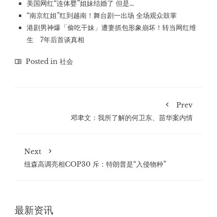
美国网红“连体婴”姐妹结婚了 但是…
“南京红姐”红到越南！舞台剧一出场 全场观众鼓掌
港剧男神爆「偷吃干妹」遭妻抓包形象崩坏！转当网红维
生 7年后首谈真相
Posted in
社会
Prev
邓聿文：我所了解的何卫东、苗华案内情
Next
纽森高调亮相COP30 斥：特朗普是“入侵物种”
最新资讯