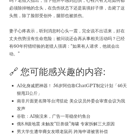
吗？老猎人指出，当下他并不感到恐惧，心裡只有无论如何都
必须除掉牠的念头，在负伤状态下还是装填好子弹，击毙了这
头熊，除了脸部受创外，腿部也被抓伤。
妻子心疼表示，听到消息时心头一震，完全说不出话来，好在
丈夫伤势没有生命危险；被问说还会再从事相关活动吗？已经
有60年狩猎经验的老猎人强调：“如果有人请求，他就会出
动。”
🔗 您可能感兴趣的内容:
AI化身减肥神器！ 56岁阿伯靠ChatGPT制定计划「46天
狠甩11公斤」
南非片面更名降等台湾驻处 美众议员外委会审查会议为我
发声
谷歌：AI狼没来，广告一哥稳坐钓鱼台
俄8.8级地震 未触发“巨兽级”海啸 专家拆解三大原因
男大学生遭华裔女友喂老鼠药 跨海申请被害补偿