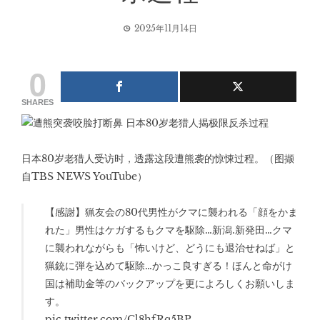
2025年11月14日
0
SHARES
日本80岁老猎人受访时，透露这段遭熊袭的惊悚过程。（图撷
自TBS NEWS YouTube）
【感謝】猟友会の80代男性がクマに襲われる「顔をかま
れた」男性はケガするもクマを駆除…新潟.新発田…クマ
に襲われながらも「怖いけど、どうにも退治せねば」と
猟銃に弾を込めて駆除…かっこ良すぎる！ほんと命がけ
国は補助金等のバックアップを更によろしくお願いしま
す。
pic.twitter.com/Cl8hfRq5BP