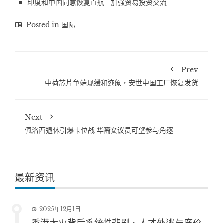
印度和中国同意恢复直航 加强贸易投资交流
Posted in
国际
Prev
中荷芯片争端现缓和迹象，安世中国工厂恢复发货
Next
佩洛西退休引爆卡位战 华裔女议员可望参与角逐
最新资讯
2025年12月1日
香港大火背后系统性悲剧、人才外逃与廉价