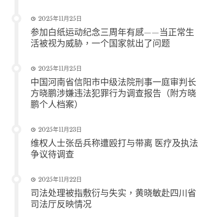
2025年11月25日
参加白纸运动纪念三周年有感——当正常生
活被视为威胁，一个国家就出了问题
2025年11月25日
中国河南省信阳市中级法院刑事一庭审判长
方晓鹏涉嫌违法犯罪行为调查报告（附方晓
鹏个人档案）
2025年11月23日
维权人士张岳兵称遭殴打与带离 医疗及执法
争议待调查
2025年11月22日
司法处理被指敷衍与失实，黄晓敏赴四川省
司法厅反映情况