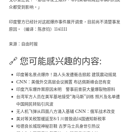
众都受到影响。」
印度警方已经针对这起爆炸事件展开调查，目前尚不清楚事发
原因。（编译：陈彦钧）1141111
来源：自由时报
🔗 您可能感兴趣的内容:
印度著名景点爆炸！路人头发遭衝击掀起 建筑震动摇晃
CNN：美俄外交高层会议搁置 布达佩斯峰会恐有变
印度汽车爆炸案原因未明 警事前查获大量爆裂物原料
台湾军方人员在美军基地接受“海马斯”训练 照片及名单遭
中国网民转贴引风波
无人机飞弹从四面八方涌入基辅 CNN：俄军战术改变
美对等关税暂缓延至8/1 川普致函14国通知新税率
哈德良长城现神秘巨鞋 古罗马士兵身世引热议