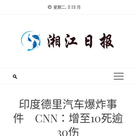
Skip
星期二, 2 12 月
to
content
印度德里汽车爆炸事
件 CNN：增至10死逾
30伤