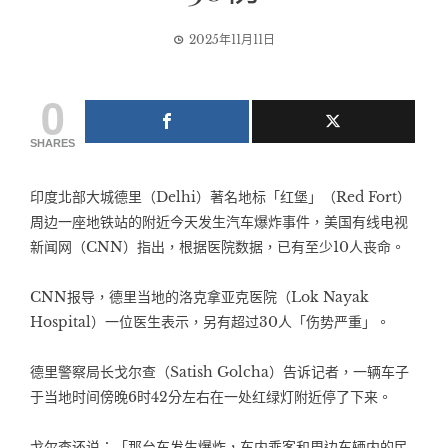
2025年11月11日
0
SHARES
印度北部大城德里（Delhi）著名地标「红堡」（Red Fort）
周边一座地铁站的附近今天发生汽车爆炸事件，美国有线电视
新闻网（CNN）指出，根据医院数据，已有至少10人丧命。
CNN报导，德里当地的洛克拿亚克医院（Lok Nayak
Hospital）一位医生表示，另有超过30人「伤势严重」。
德里警察局长戈尔查（Satish Golcha）告诉记者，一辆车子
于当地时间傍晚6时42分左右在一处红绿灯附近停了下来。
戈尔查还说：「那台车发生爆炸，车内乘客和周边车辆内的民