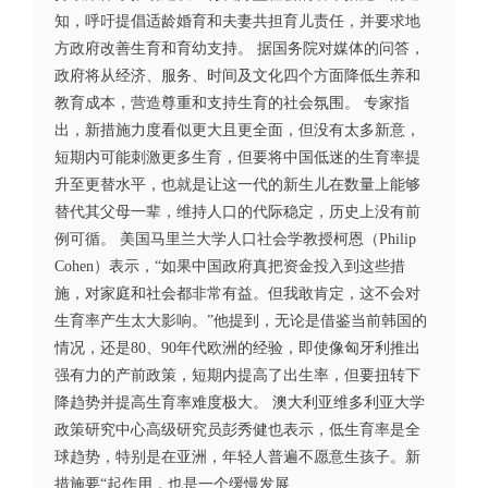
知，呼吁提倡适龄婚育和夫妻共担育儿责任，并要求地
方政府改善生育和育幼支持。 据国务院对媒体的问答，
政府将从经济、服务、时间及文化四个方面降低生养和
教育成本，营造尊重和支持生育的社会氛围。 专家指
出，新措施力度看似更大且更全面，但没有太多新意，
短期内可能刺激更多生育，但要将中国低迷的生育率提
升至更替水平，也就是让这一代的新生儿在数量上能够
替代其父母一辈，维持人口的代际稳定，历史上没有前
例可循。 美国马里兰大学人口社会学教授柯恩（Philip
Cohen）表示，“如果中国政府真把资金投入到这些措
施，对家庭和社会都非常有益。但我敢肯定，这不会对
生育率产生太大影响。”他提到，无论是借鉴当前韩国的
情况，还是80、90年代欧洲的经验，即使像匈牙利推出
强有力的产前政策，短期内提高了出生率，但要扭转下
降趋势并提高生育率难度极大。 澳大利亚维多利亚大学
政策研究中心高级研究员彭秀健也表示，低生育率是全
球趋势，特别是在亚洲，年轻人普遍不愿意生孩子。新
措施要“起作用，也是一个缓慢发展...