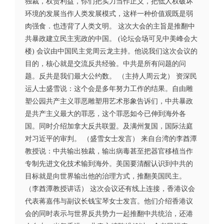
独裁，权贵利益，你们把实力当作正义，把低人权破坏
环境的发展当作人类发展模式，这样一种价值观既是弱
肉强食．也违背了人类文明。 这次大会的主旨是推翻中
共暴政建立民主宪政的中国。 (论坛会场可见中美峰会大
楼) 会议由中国民主党周云龙主持。他说我们这次会议的
目的，核心就是交流反共经验。中共是所有问题的问
题。反共是我们最大公约数。 （主持人周云龙） 资深民
运人士盛雪说：这个会是多年努力工作的结果。自由雕
塑公园共产主义罪恶雕塑用艺术形象告诉们，中共暴政
是共产主义最大的罪恶，这个罪恶如今已伸到海外各
国。同时介绍加拿大反共联盟。及满州复国，国际法庭
对习近平的审判。 （盛雪女士发言） 来自台湾的李酋潭
教授说：中共输出独裁，输出病毒甚至把器官移植当作
专制先进文化技术输到海外。美国要清醒认识到中共的
目标就是向世界输出他的治理方式，推翻美国民主。
（李酋潭教授讲话） 这次会议还有线上连接，香港议会
代表蒋嘉伟与副议长钱宝琴女士发言。他们介绍香港议
会的同时表示与世界反共势力一起推翻中共统治，还港