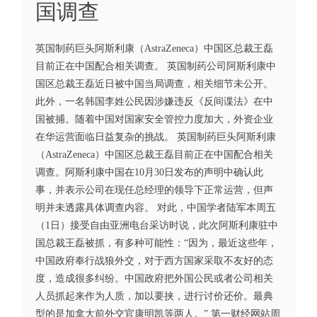
国调查
英国制药巨头阿斯利康（AstraZeneca）中国区总裁王磊
目前正在中国配合相关调查。 英国制药公司阿斯利康中
国区总裁王磊近日被中国当局调查，相关细节未公开。
此外，一名韩国李姓公民因涉嫌违反《反间谍法》在中
国被捕。随着中国对国家安全管控力度加大，外资企业
在华运营面临日益复杂的挑战。 英国制药巨头阿斯利康
（AstraZeneca）中国区总裁王磊目前正在中国配合相关
调查。阿斯利康中国在10月30日发布的声明中确认此
事，并表示公司在现任总经理的领导下正常运营，但声
明并未透露具体调查内容。 对此，中国学者陆军本周五
（1日）接受自由亚洲电台采访时说，此次阿斯利康驻中
国总裁王磊被抓，有多种可能性：“因为，最近这些年，
中国政府奉行战狼外交，对于西方国家采取不友好的态
度，造成很多纠纷。中国政府把外国公民或者公司相关
人员抓起来作为人质，加以要挟，进行讨价还价。最典
型的是加拿大前外交官康明凯等两人。” 第一财经网站周