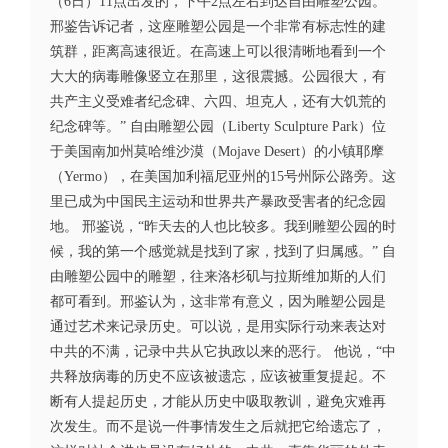
（6日）11点出发的，下午2点左右到达自由雕塑公园。”
邢鉴告诉记者，这座雕塑公园是一个非常有标志性的建
筑群，距离高速很近。在高速上可以很清晰地看到一个
大大的病毒雕像竖立在那里，这很震撼。公园很大，有
共产主义受难者纪念碑、六四、坦克人，还有大饥荒的
纪念碑等。” 自由雕塑公园（Liberty Sculpture Park）位
于美国南加州莫哈维沙漠（Mojave Desert）的小镇耶摩
（Yermo），在美国加利福尼亚州的15号州际公路旁。这
里已成为中国民主运动和世界共产暴政受害者的纪念园
地。 邢鉴说，“昨天去的人也比较多。我到雕塑公园的时
候，我的第一个感觉就是找到了家，找到了归属感。” 自
由雕塑公园中的雕塑，往来洛杉矶与拉斯维加斯的人们
都可看到。邢鉴认为，这非常有意义，因为雕塑公园是
通过艺术来记录历史。可以说，是用实际行动来表达对
中共的不满，记录中共从它执政以来的恶行。 他说，“中
共释放病毒的历史不应该被遗忘，应该被重复提起。不
断有人提起历史，才能从历史中吸取教训，避免灾难再
次发生。而不是说一件事情发生之后就把它给遗忘了，