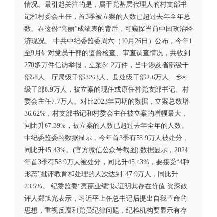
情况。最引起关注的是，属于党基层代理人的村支部书
记和村委会主任，首3季被立案的人数已超过去年全年总
数。在这份“亮丽”成绩表的背后，可窥探当前中国政治经
济现况。 中共中纪委监委周六（10月26日）公布，今年1
至9月针对党员干部的监督检查、审查调查情况，共收到
270多万件信访举报，立案64.2万件，当中涉及省部级干
部58人、厅局级干部3263人、县处级干部2.6万人、乡科
级干部8.9万人，被立案的现任或原任村党支部书记、村
委会主任7.7万人。对比2023年同期的数据，立案总数增
36.62%，村支部书记和村委会主任被立案的增幅最大，
同比升67.39%，被立案的人数已超过去年全年的人数。
中纪委监委的数据显示，今年首3季有58.9万人被处分，
同比升45.43%。(官方微信公众号截图) 数据显示，2024
年首3季有58.9万人被处分，同比升45.43%，要接受“4种
形态”批评教育和处理的人次达到147.9万人，同比升
23.5%。 纪委监委“亮丽业绩”以证明其存在价值 资深政
评人郑旭光表示，习近平上任总书记后提出自我革命的
思想，重视反腐和党员纪律问题，纪检机构要显示有存