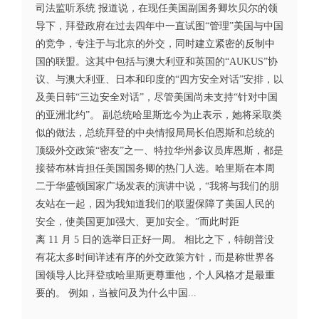
司法监听系统 报道说，在现任美国副国务卿坎贝尔的领
导下，拜登政府在过去四年中一直试图“管理”美国与中国
的竞争，专注于与北京的外交，同时建立紧密的反制中
国的联盟。这其中包括与澳大利亚和英国的“AUKUS”协
议、与澳大利亚、日本和印度的“四方安全对话”安排，以
及美日韩“三边安全对话”，尽管美国尚未支持“针对中国
的亚洲北约”。 副总统哈里斯迄今为止表示，她将采取类
似的做法，总统拜登的中央情报局局长伯恩斯和总统的
顶级外交政策“密友”之一、特拉华州参议员库恩斯，都是
接替布林肯担任美国国务卿的热门人选。哈里斯在本周
二于华盛顿国家广场发表的演讲中说，“我将与我们的朋
友站在一起，因为我知道我们的联盟保障了美国人民的
安全，使美国更加强大、更加安全。”而此时距
离 11 月 5 日的选举日正好一周。 相比之下，特朗普没
有花太多时间详述有序的外交政策方针，而是称世界各
国领导人比拜登或哈里斯更尊重他，个人风格才是最重
要的。 例如，当被问及为什么中国...