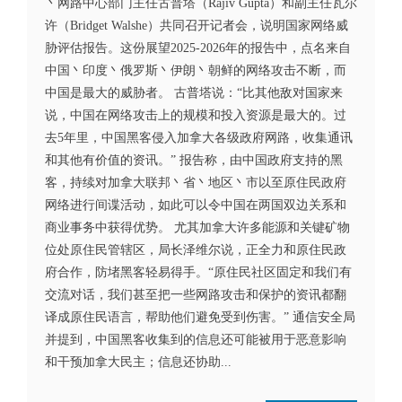
丶网路中心部门主任古普塔（Rajiv Gupta）和副主任瓦尔
许（Bridget Walshe）共同召开记者会，说明国家网络威
胁评估报告。这份展望2025-2026年的报告中，点名来自
中国丶印度丶俄罗斯丶伊朗丶朝鲜的网络攻击不断，而
中国是最大的威胁者。 古普塔说：“比其他敌对国家来
说，中国在网络攻击上的规模和投入资源是最大的。过
去5年里，中国黑客侵入加拿大各级政府网路，收集通讯
和其他有价值的资讯。” 报告称，由中国政府支持的黑
客，持续对加拿大联邦丶省丶地区丶市以至原住民政府
网络进行间谍活动，如此可以令中国在两国双边关系和
商业事务中获得优势。 尤其加拿大许多能源和关键矿物
位处原住民管辖区，局长泽维尔说，正全力和原住民政
府合作，防堵黑客轻易得手。“原住民社区固定和我们有
交流对话，我们甚至把一些网路攻击和保护的资讯都翻
译成原住民语言，帮助他们避免受到伤害。” 通信安全局
并提到，中国黑客收集到的信息还可能被用于恶意影响
和干预加拿大民主；信息还协助...