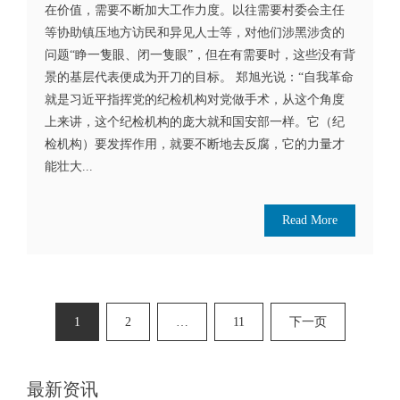
在价值，需要不断加大工作力度。以往需要村委会主任
等协助镇压地方访民和异见人士等，对他们涉黑涉贪的
问题“睁一隻眼、闭一隻眼”，但在有需要时，这些没有背
景的基层代表便成为开刀的目标。 郑旭光说：“自我革命
就是习近平指挥党的纪检机构对党做手术，从这个角度
上来讲，这个纪检机构的庞大就和国安部一样。它（纪
检机构）要发挥作用，就要不断地去反腐，它的力量才
能壮大...
Read More
文
1
2
…
11
下一页
章
分
最新资讯