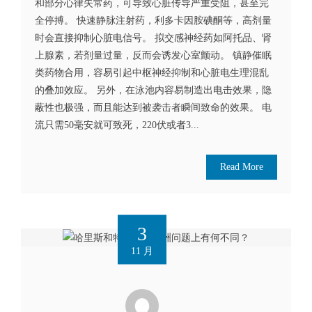
和部分心律失常药，可导致心脏传导严重受阻，甚至完
全停搏。 快速静脉注射药，利多卡因胺碘酮等，高剂量
时会直接抑制心脏电信号。 拟交感神经药如阿托品、肾
上腺素，若剂量过量，反而会诱发心室颤动。 镇静催眠
类药物合用，容易引起中枢神经抑制和心脏电生理混乱
的叠加效应。 另外，在泳池内容易制造出电击效果，隐
蔽性也极强，而且能达到被袭击者瞬间致命的效果。 电
流只需50毫安就可致死，220伏或者3...
Read More
3
11 月