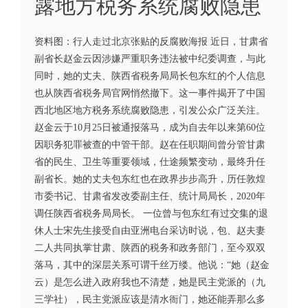
露地方税务系统腐败隐患
资料图：行人走过北京张贴的反腐败海报 近日，甘肃省
副省长赵金云因涉嫌严重职务违法被中纪委调查，与此
同时，她的丈夫、陕西省税务局局长包东红的个人信息
也从陕西省税务局官网悄然撤下。这一事件揭开了中国
西北地区地方税务系统腐败隐患，引发公众广泛关注。
赵金云于10月25日被通报落马，成为自去年以来第60位
因职务犯罪被查的中管干部。赵在任职期间曾分管甘肃
省的民生、卫生等重要领域，仕途频繁变动，最终升任
副省长。她的丈夫包东红也在政界步步高升，历任敦煌
市委书记、甘肃省发改委副主任、统计局局长，2020年
调任陕西省税务局局长。 一位曾与包东红有过交集的退
休人士宋先生接受自由亚洲电台采访时说，包、赵夫妻
二人共同执掌甘肃、陕西的税务和政务部门，至今双双
落马，其中的深层关系可谓千丝万缕。他说：“她（赵金
云）是怎么进入政府我也不清楚，她是民主党派的（九
三学社），民主党派应该是清水衙门，她还能弄那么多