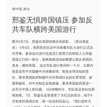
中国
,
政治
邢鉴无惧跨国镇压 参加反
共车队横跨美国游行
图为9月7日，邢鉴在美国胡佛水坝留影。（受访者提
供） 9月6日，美西美东抗议中共病毒车队大游行正式拉
开序幕。参加这次游行也是流亡新西兰的维权人士邢鉴
美国之行的一部分，他将随着流动的雕塑公园从美西到
美东，横跨美国。 这次车队游行将历时一个月，主要内
容是追究中共隐瞒中共病毒疫情、制造全球浩劫的责
任，要求美国政府制裁中共对美国社会的长臂管辖、渗
透和破坏，对中共制定反制措施，要求美国政府更进一
步关注中国人权问题。 6日傍晚时分，车队抵达首站拉斯
维加斯。7日，邢鉴在这里接受了大纪元的采访，他于8
月初来到美国访友，第一站先到旧金山。 “我们是昨天