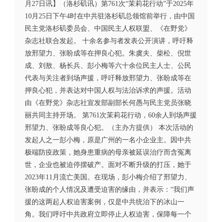
月27日讯】（洛杉矶讯）第761次“茉莉花行动”于2025年
10月25日下午4时在中共驻洛杉矶总领馆前举行，由中国
民主党洛杉矶委员会、中国民主人权联盟、《在野党》
杂志社联合发起。 十余名参与者发表公开演讲，呼吁释
放邢望力、张盼成等在押良心犯。朱虞夫、柴松、倪世
成、刘敖、杨长兵、彭小梅等六十余位民主人士、公民
代表与关注者到场声援，呼吁释放邢望力、张盼成等在
押良心犯，并表达对中国人权与法治诉求的声援。活动
由《在野党》杂志社宣发部副部长何愚与民主党员张晓
丽共同主持开场。 第761次茉莉花行动，60余人到场声援
邢望力、张盼成等良心犯。（主办方提供） 本次活动的
发起人之一彭小梅，原是广州的一名小企业主。因中共
极端防疫政策，她身患重病的母亲被延误治疗而含冤离
世，企业也被迫停摆破产。面对不断升级的打压，她于
2023年11月流亡美国。在现场，彭小梅介绍了邢望力、
张盼成的个人情况及遭受迫害的缘由，并表示：“我们声
援的这两起人权迫害案例，仅是中共统治下的冰山一
角。我们呼吁中共政府立即停止人权迫害，保障每一个