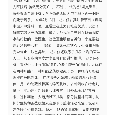
宾馆游泳时“突发心脏病”，被送到上海中医药大学附属曙
光医院后“抢救无效死亡”。 不过，上述说法疑点重重。
海外舆论普遍怀疑，李克强是否因为与党魁习近平不睦
而死于暗杀。 今年7月13日，胡力任在其油管节目《真实
中国》中爆料，他一直通过在上海的社会关系，设法了
解李克强之死的真相。最近，他找到了当时在曙光医院
参与抢救的一位医生。这位医生明确告诉他，李克强被
送到急救中心时，已经处于临床死亡状态，心脏和呼吸
完全停止，肤色异常。 胡力任还联系了几位上海的医学
人士，从专业的角度对李克强死因进行推理。 胡力任分
析，造成中共通报所称“急性心源性猝死”的原因，大体存
在两种可能：一种可能是药物致死；另一种很有可能被
泳池内放电制死。 在法医学术领域，药物诱发心脏骤
停，是一种隐蔽性极高的猝死机制。多种药物在特定剂
量下，能迅速引起致命心律失常，且外观表现非常有
限。这种药物主要包括以下几类：部分抗精神病药，抗
抑郁症药和某些抗菌素会影响心脏电活动恢复，极易引
发危险性心律紊乱。 比如，钠通道阻塞剂、局部麻醉剂