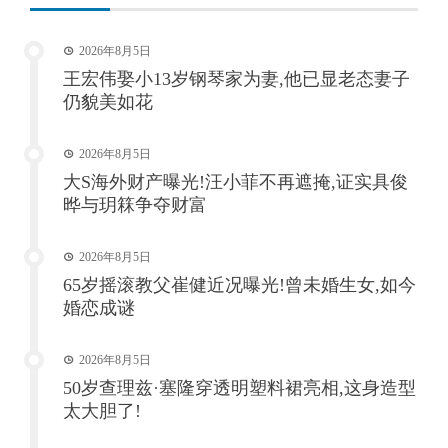
页
2026年8月5日
王宏伟娶小13岁钢琴家为妻,他已显老态妻子
仍貌美如花
2026年8月5日
大S海外财产曝光!汪小菲不再遮掩,证实具俊
晔与玥箖争夺财富
2026年8月5日
65岁摇滚教父崔健近况曝光!曾未婚生女,如今
婚恋成谜
2026年8月5日
50岁查理兹·塞隆穿透明塑料裙亮相,这身造型
太大胆了!