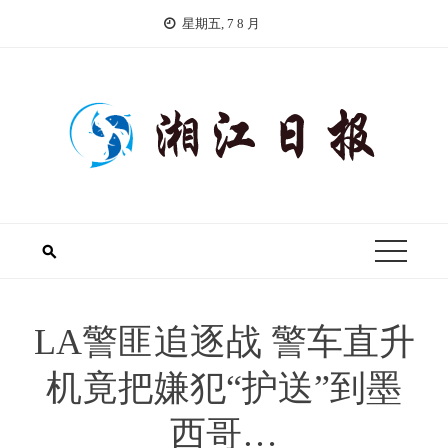
Skip
星期五, 7 8 月
to
content
LA警匪追逐战 警车直升
机竟把嫌犯“护送”到墨
西哥…