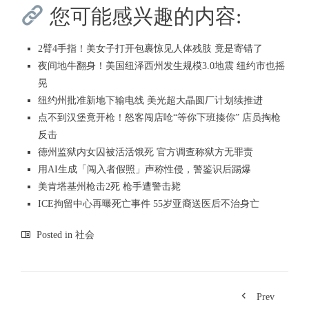
您可能感兴趣的内容:
2臂4手指！美女子打开包裹惊见人体残肢 竟是寄错了
夜间地牛翻身！美国纽泽西州发生规模3.0地震 纽约市也摇
晃
纽约州批准新地下输电线 美光超大晶圆厂计划续推进
点不到汉堡竟开枪！怒客闯店呛“等你下班揍你” 店员掏枪
反击
德州监狱内女囚被活活饿死 官方调查称狱方无罪责
用AI生成「闯入者假照」声称性侵，警鉴识后踢爆
美肯塔基州枪击2死 枪手遭警击毙
ICE拘留中心再曝死亡事件 55岁亚裔送医后不治身亡
Posted in
社会
Prev