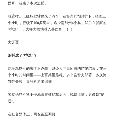
西哥，结束了本次追捕。
就这样……嫌犯驾驶偷来了汽车，在警察的“追捕”下，整整三
个小时，行驶了100多英里，途径南加州4个县，然后在警察的
“护送”下，大摇大摆地驶入墨西哥！！！
大无语
追捕成了“护送”？
这场戏剧性的警匪追逐战，以令人匪夷所思的结尾结束，在三
个小时的时间里——上百英里路程、多个县警力部署、多次路
钉带失败、直升机退出追捕——
警察始终不紧不慢地跟在嫌疑车后面，说是追捕，更像是“护
送”。
在社交媒体上，网友甚至调侃：