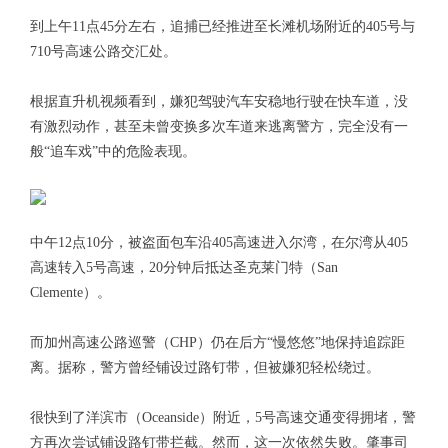
到上午11点45分左右，追捕已经推进至长滩机场附近的405号与
710号高速公路交汇处。
根据直升机视频看到，嫌犯驾驶汽车安稳地行驶在快车道，没
有激烈动作，甚至未曾变换多次车道来逃离警方，完全没有一
般“追车戏”中的危险表现。
中午12点10分，被盗面包车沿405高速进入尔湾，在尔湾从405
高速转入5号高速，20分钟后抵达圣克莱门特（San
Clemente）。
而加州高速公路巡警（CHP）仍在后方“慢悠悠”地保持追踪距
离。据称，警方曾经铺设过路钉带，但被嫌犯轻松绕过。
很快到了洋滨市（Oceanside）附近，5号高速交通变得拥堵，警
方再次尝试铺设路钉带拦截。然而，这一次依然失败。肇事司