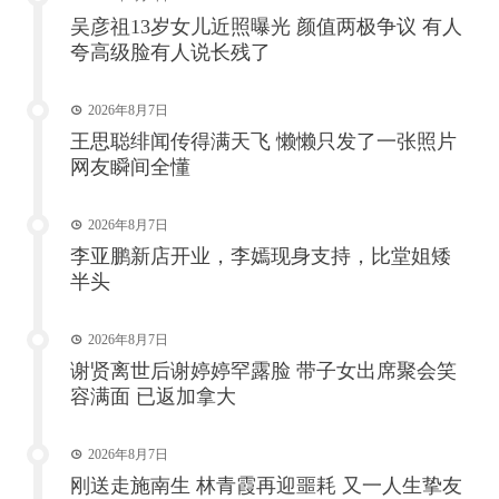
吴彦祖13岁女儿近照曝光 颜值两极争议 有人
夸高级脸有人说长残了
2026年8月7日
王思聪绯闻传得满天飞 懒懒只发了一张照片
网友瞬间全懂
2026年8月7日
李亚鹏新店开业，李嫣现身支持，比堂姐矮
半头
2026年8月7日
谢贤离世后谢婷婷罕露脸 带子女出席聚会笑
容满面 已返加拿大
2026年8月7日
刚送走施南生 林青霞再迎噩耗 又一人生挚友