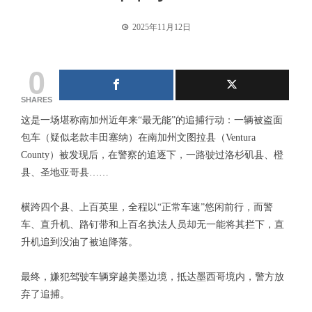
2025年11月12日
0
SHARES
这是一场堪称南加州近年来“最无能”的追捕行动：一辆被盗面
包车（疑似老款丰田塞纳）在南加州文图拉县（Ventura
County）被发现后，在警察的追逐下，一路驶过洛杉矶县、橙
县、圣地亚哥县……
横跨四个县、上百英里，全程以“正常车速”悠闲前行，而警
车、直升机、路钉带和上百名执法人员却无一能将其拦下，直
升机追到没油了被迫降落。
最终，嫌犯驾驶车辆穿越美墨边境，抵达墨西哥境内，警方放
弃了追捕。