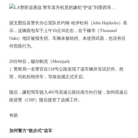
据文图拉县警长办公室队长约翰·哈伊杜科（John Hajducko）表
示，这辆面包车于上午10点30左右，在千橡市（Thousand
Oaks）地区被报失窃。车辆未被劫持、未使用武器，也没有任
何危险行为。
20分钟后，穆尔帕克（Moorpark
）警察局一名警官在118号公路发现了该车辆并尝试拦停。然
而，司机拒绝停车，导致追捕正式开启。
随后，嫌犯驾车驶入405号高速公路往南方向行驶，加州高速公
路巡警（CHP）随后接管了追捕工作。
奇葩
加州警方“散步式”追车