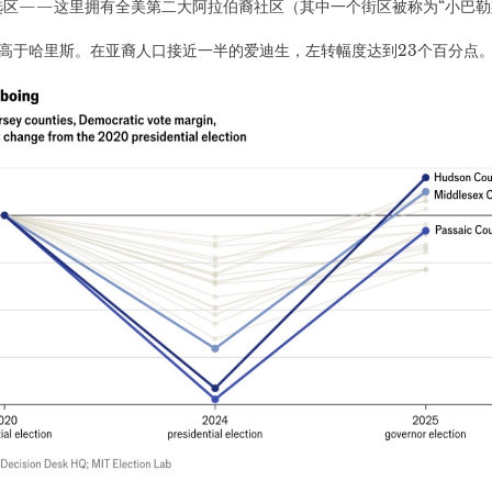
区——这里拥有全美第二大阿拉伯裔社区（其中一个街区被称为“小巴勒斯
仍高于哈里斯。在亚裔人口接近一半的爱迪生，左转幅度达到23个百分点