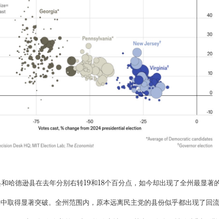
和哈德逊县在去年分别右转19和18个百分点，如今却出现了全州最显著
体中取得显著突破。全州范围内，原本远离民主党的县份似乎都出现了回