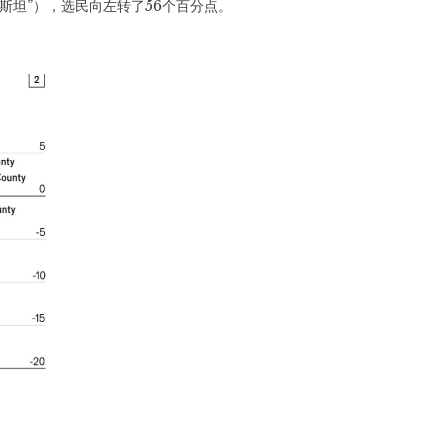
坦”），选民向左转了56个百分点。
。