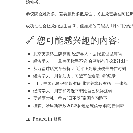
始动摇。
参议院会难得多。若要赢得多数席位，民主党需要在阿拉
成功往往会让党内滋生自满，但如果他们能从11月4日的
🔗 您可能感兴趣的内容:
北京突祭稀土牌算盘 经济学人：是报复也是筹码
经济学人：一旦美国撒手不管 台湾能有什么B计划？
从万篇讲话文章分析 习近平正处最强硬最自信时刻
经济学人：川普助力，习近平创造最“绿”纪录
FT：中国已做好摊牌准备 北京并非只有稀土一张牌
经济学人：川普和习近平都比自己想得还弱
要送两大礼，往昔“日不落”帝国向习跪下
纽森、哈里斯释放2028参选总统信号 特朗普回应
Posted in
财经