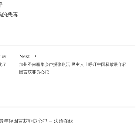
呼
玛的恶毒
rev
Next
化了
加州圣何塞集会声援张琪沅 民主人士呼吁中国释放最年轻
因言获罪良心犯
最年轻因言获罪良心犯 – 法治在线