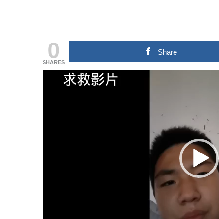
0
Share
SHARES
视
频
播
放
器