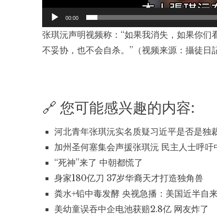
00:00
张琪沅声明视频称：“如果我消失，如果你们
不妥协，也不会自杀。”（视频来源：
攝徒日記
🔗 您可能感兴趣的内容:
河北青年张琪沅实名质疑习近平是否是独裁
加州圣何塞集会声援张琪沅 民主人士呼吁
“死神”来了 中朝都慌了
身家180亿刀 37岁华裔天才打造独角兽
粪水+铅中毒发酵 央视急播：美国近半自
美幼童误吞中企电池获赔2.8亿 网友炸了